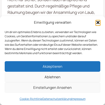
gestaltet sind. Durch regelmäßige Pflege und
Räumung beugen wir der Ansammlung von Laub,
Müll und anderen Unrat vor, was die Attraktivität
Einwilligung verwalten
von
Eimsbüttel
erheblich steigert.
Um dir ein optimales Erlebnis zu bieten, verwenden wir Technologien wie
Cookies, um Geräteinformationen zu speichern und/oder darauf
Zu unseren Leistungen gehört die professionelle
zuzugreifen. Wenn du diesen Technologien zustimmst, können wir Daten
. Wir sorgen dafür, dass diese Flächen sauber und
wie das Surfverhalten oder eindeutige IDs auf dieser Website verarbeiten.
Wenn du deine Einwillligung nicht erteilst oder zurückziehst, können
sicher sind, um die Lebensqualität der Anwohner
bestimmte Merkmale und Funktionen beeinträchtigt werden.
zu verbessern und eine angenehme Umgebung
zu schaffen.
Akzeptieren
Ablehnen
Effektive Müllentsorgung und -trennung
Laub- und Grünflächenräumung
Einstellungen Ansehen
Reinigung von Gehwegen und Plätzen
Pflege von öffentlichen Sitzgelegenheiten
Cookie-Richtlinie
Datenschutzerklärung
Impressum
und Spielplätzen