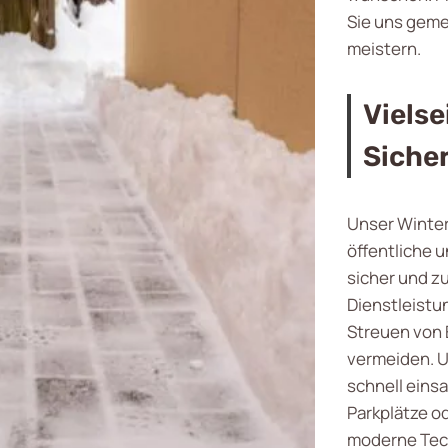
Sie uns geme
meistern.
Vielse
Siche
Unser Winter
öffentliche u
sicher und z
Dienstleistu
Streuen von 
vermeiden. U
schnell eins
Parkplätze o
moderne Tech