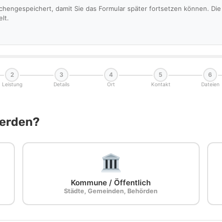
schengespeichert, damit Sie das Formular später fortsetzen können. D
lt.
2
3
4
5
6
Leistung
Details
Ort
Kontakt
Dateien
Werden?
Kommune / Öffentlich
Städte, Gemeinden, Behörden