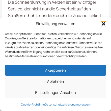
Die Schneeräumung in Aerzen ist ein wichtiger
Service, der nicht nur die Sicherheit auf den
Straßen erhöht, sondern auch die Zugänglichkeit
von Grundstücken gewährleistet. Durch
Einwilligung verwalten
professionelle Schneeräumung können Unfälle
Um dir ein optimales Erlebnis zu bieten, verwenden wir Technologien wie
vermieden und der Alltag der Anwohner
Cookies, um Geräteinformationen zu speichern und/oder darauf
erleichtert werden. Zudem trägt eine rechtzeitige
zuzugreifen. Wenn du diesen Technologien zustimmst, können wir Daten
wie das Surfverhalten oder eindeutige IDs auf dieser Website verarbeiten.
Räumung dazu bei, dass der Verkehr reibungslos
Wenn du deine Einwillligung nicht erteilst oder zurückziehst, können
fließt und die Wintermonate angenehmer
bestimmte Merkmale und Funktionen beeinträchtigt werden.
gestaltet werden.
Akzeptieren
Von Der Planung Bis Zur
Ablehnen
Ausführung
Einstellungen Ansehen
Cookie-Richtlinie
Datenschutzerklärung
Impressum
Die
Schneeräumung in Aerzen
ist ein