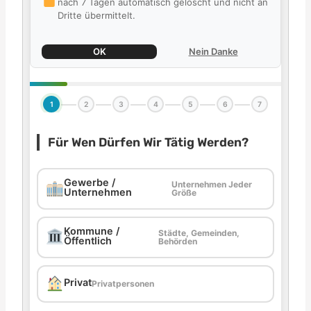
nach 7 Tagen automatisch gelöscht und nicht an
Dritte übermittelt.
OK
Nein Danke
1
2
3
4
5
6
7
Für Wen Dürfen Wir Tätig Werden?
Gewerbe /
Unternehmen Jeder
Unternehmen
Größe
Kommune /
Städte, Gemeinden,
Öffentlich
Behörden
Privat
Privatpersonen