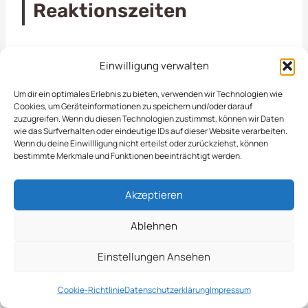
Reaktionszeiten
Die
Räumung von öffentlichen Flächen in Bad
Einwilligung verwalten
Iburg
ist eine essenzielle Dienstleistung, die zur
Verbesserung der Lebensqualität und der
Um dir ein optimales Erlebnis zu bieten, verwenden wir Technologien wie
Cookies, um Geräteinformationen zu speichern und/oder darauf
Sicherheit in unserer Gemeinde beiträgt. Wir
zuzugreifen. Wenn du diesen Technologien zustimmst, können wir Daten
kümmern uns um die regelmäßige Reinigung und
wie das Surfverhalten oder eindeutige IDs auf dieser Website verarbeiten.
Wenn du deine Einwillligung nicht erteilst oder zurückziehst, können
Instandhaltung von Parks, Fußwegen und
bestimmte Merkmale und Funktionen beeinträchtigt werden.
anderen öffentlichen Bereichen, damit diese für
alle Bürger und Besucher ansprechend und sicher
Akzeptieren
bleiben. Unser Team sorgt dafür, dass Laub, Müll
und andere Rückstände fachgerecht entfernt
Ablehnen
werden. Dies schützt nicht nur die Umwelt,
Einstellungen Ansehen
sondern fördert auch eine positive Wahrnehmung
der Stadt.
Cookie-Richtlinie
Datenschutzerklärung
Impressum