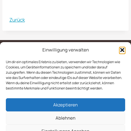
Zurück
Einwilligung verwalten
Um dir ein optimales Erlebnis zu bieten, verwenden wir Technologien wie
IMPRESSUM
AGB
Cookies, um Geräteinformationen zu speichern und/oder darauf
zuzugreifen. Wenn du diesen Technologien zustimmst, können wir Daten
DATENSCHUTZERKLÄRUNG
wie das Surfverhalten oder eindeutige IDs auf dieser Website verarbeiten.
Wenn du deine Einwillligung nicht erteilst oder zurückziehst, können
COOKIE-RICHTLINIE (EU)
bestimmte Merkmale und Funktionen beeinträchtigt werden.
Akzeptieren
Ablehnen