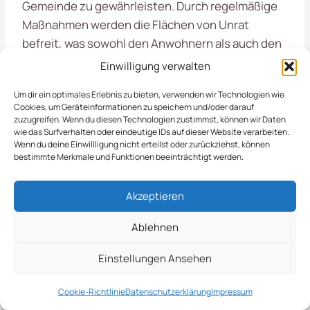
Gemeinde zu gewährleisten. Durch regelmäßige
Maßnahmen werden die Flächen von Unrat
befreit, was sowohl den Anwohnern als auch den
Besuchern zugutekommt.
Einwilligung verwalten
Um dir ein optimales Erlebnis zu bieten, verwenden wir Technologien wie
Einhaltung Von Normen
Cookies, um Geräteinformationen zu speichern und/oder darauf
zuzugreifen. Wenn du diesen Technologien zustimmst, können wir Daten
Und Vorschriften
wie das Surfverhalten oder eindeutige IDs auf dieser Website verarbeiten.
Wenn du deine Einwillligung nicht erteilst oder zurückziehst, können
bestimmte Merkmale und Funktionen beeinträchtigt werden.
Die Räumung von öffentlichen Flächen in
Akzeptieren
Edewecht
ist ein zentraler Aspekt unserer
Dienstleistungen im Bereich der Objektpflege.
Ablehnen
Wir übernehmen die professionelle Pflege und
Reinigung von Plätzen, Parks und anderen
Einstellungen Ansehen
öffentlichen Bereichen, um eine ansprechende
Cookie-Richtlinie
Datenschutzerklärung
Impressum
und sichere Umgebung für alle Bürger zu