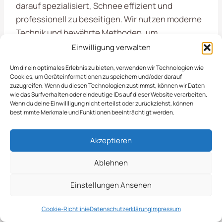
darauf spezialisiert, Schnee effizient und
professionell zu beseitigen. Wir nutzen moderne
Technik und bewährte Methoden, um
sicherzustellen, dass Ihre Flächen schnell wieder
Einwilligung verwalten
nutzbar sind. Zu unseren Leistungen zählen:
Um dir ein optimales Erlebnis zu bieten, verwenden wir Technologien wie
Cookies, um Geräteinformationen zu speichern und/oder darauf
zuzugreifen. Wenn du diesen Technologien zustimmst, können wir Daten
Räumung von Parkplätzen und Zufahrten
wie das Surfverhalten oder eindeutige IDs auf dieser Website verarbeiten.
Abtransport von Schnee von Gehwegen und
Wenn du deine Einwillligung nicht erteilst oder zurückziehst, können
bestimmte Merkmale und Funktionen beeinträchtigt werden.
öffentlichen Flächen
Einsatz von Schaufeln, Schneepflügen und
Akzeptieren
Streufahrzeugen
Winterdienst für Gewerbe und Kommunen in
Ablehnen
der Region Emden
Einstellungen Ansehen
Durch unsere zuverlässige Schneeabtransport-
Cookie-Richtlinie
Datenschutzerklärung
Impressum
Lösungen tragen wir dazu bei, dass die Stadt