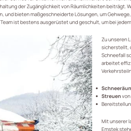
haltung der Zugänglichkeit von Räumlichkeiten beiträgt. 
en, und bieten maßgeschneiderte Lösungen, um Gehwege, 
r Team ist bestens ausgerüstet und geschult, um bei jedem
Zu unseren L
sicherstellt
Schneefall s
arbeitet effi
Verkehrsteil
Schneeräu
Streuen
von 
Bereitstellu
Mit unserer l
Emstek stehe