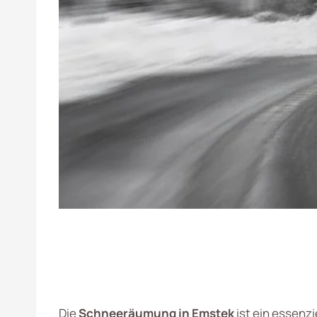
Die
Schneeräumung in Emstek
ist ein essenz