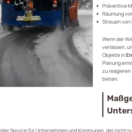
Präventive 
Räumung von
Streuen von 
Wenn der Win
verlassen, um
Objekte in
Em
Planung ermö
zu reagieren
bieten.
Maßge
Unter
ieller Service für Unternehmen und Kommunen, der nicht n