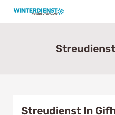
Zum
Inhalt
springen
Streudienst
Streudienst In Gif