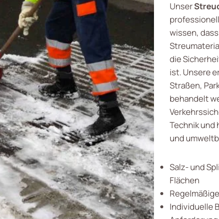
Unser
Streud
professionel
wissen, dass
Streumaterial
die Sicherhe
ist. Unsere e
Straßen, Par
behandelt we
Verkehrssich
Technik und h
und umweltb
Salz- und Spl
Flächen
Regelmäßige 
Individuelle 