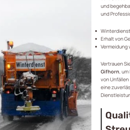
und begehbar
und Professio
Winterdienst
Erhalt von G
Vermeidung v
Vertrauen Sie
Gifhorn
, um
von Unfällen 
eine zuverlä
Dienstleistu
Quali
Streu