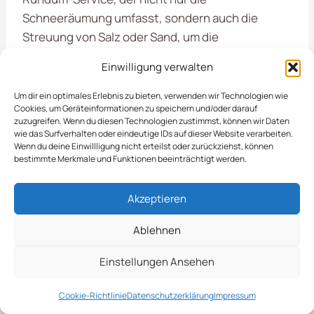
Schneeräumung umfasst, sondern auch die
Streuung von Salz oder Sand, um die
Rutschgefahr zu minimieren. Unsere
Einwilligung verwalten
Dienstleistungen sind darauf ausgelegt, die
Sicherheit und Zugänglichkeit in Norden zu
Um dir ein optimales Erlebnis zu bieten, verwenden wir Technologien wie
Cookies, um Geräteinformationen zu speichern und/oder darauf
gewährleisten, sodass Sie sich auf Ihr
zuzugreifen. Wenn du diesen Technologien zustimmst, können wir Daten
Kerngeschäft konzentrieren können.
wie das Surfverhalten oder eindeutige IDs auf dieser Website verarbeiten.
Wenn du deine Einwillligung nicht erteilst oder zurückziehst, können
bestimmte Merkmale und Funktionen beeinträchtigt werden.
Privatkunden Und
Akzeptieren
Unternehmen Im Fokus
Ablehnen
Die Schneeräumung in
Norden
ist ein wichtiger
Einstellungen Ansehen
Bestandteil der Objektpflege, besonders in den
Wintermonaten. Wir sorgen dafür, dass Ihre
Cookie-Richtlinie
Datenschutzerklärung
Impressum
Flächen stets sicher und zugänglich bleiben.