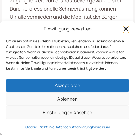
Zugänglichkeit von Grundstücken gewährleistet.
Durch professionelle Schneeräumung können
Unfälle vermieden und die Mobilität der Bürger
sichergestellt werden.
Einwilligung verwalten
Um dir ein optimales Erlebnis zu bieten, verwenden wir Technologien wie
Effiziente Maßnahmen Für
Cookies, um Geräteinformationen zu speichern und/oder darauf
zuzugreifen. Wenn du diesen Technologien zustimmst, können wir Daten
Sichere Wege
wie das Surfverhalten oder eindeutige IDs auf dieser Website verarbeiten.
Wenn du deine Einwillligung nicht erteilst oder zurückziehst, können
bestimmte Merkmale und Funktionen beeinträchtigt werden.
Die
Schneeräumung in Osterholz-Scharmbeck
Akzeptieren
ist ein wichtiger Service, den wir unseren Kunden
in der Region anbieten. Bei winterlichen
Ablehnen
Wetterbedingungen sorgen wir dafür, dass
Gehwege, Parkplätze und Zufahrten schnell und
Einstellungen Ansehen
zuverlässig von Schnee befreit werden. Unsere
erfahrenen Mitarbeiter setzen moderne Technik
Cookie-Richtlinie
Datenschutzerklärung
Impressum
ein, um eine effiziente und gründliche