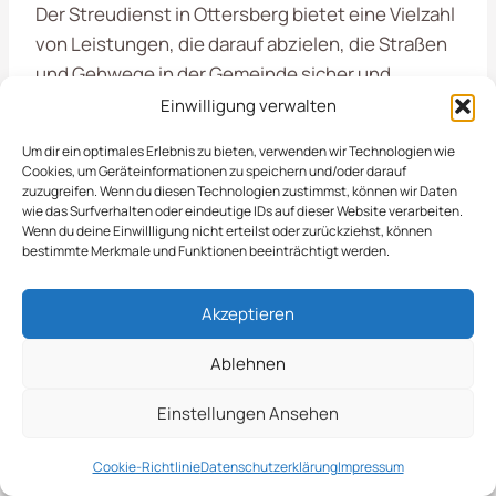
Der Streudienst in Ottersberg bietet eine Vielzahl
von Leistungen, die darauf abzielen, die Straßen
und Gehwege in der Gemeinde sicher und
begehbar zu halten. Durch regelmäßige Einsätze
Einwilligung verwalten
wird der Winterdienst effizient gestaltet, um
Um dir ein optimales Erlebnis zu bieten, verwenden wir Technologien wie
Unfälle zu vermeiden und die Mobilität der Bürger
Cookies, um Geräteinformationen zu speichern und/oder darauf
zu gewährleisten.
zuzugreifen. Wenn du diesen Technologien zustimmst, können wir Daten
wie das Surfverhalten oder eindeutige IDs auf dieser Website verarbeiten.
Wenn du deine Einwillligung nicht erteilst oder zurückziehst, können
bestimmte Merkmale und Funktionen beeinträchtigt werden.
Qualitätssicherung &
Dokumentation
Akzeptieren
Ablehnen
Unser
Streudienst in Ottersberg
bietet eine
Einstellungen Ansehen
umfassende Lösung für die Pflege und Sicherheit
Ihrer Außenanlagen. Wir kümmern uns um die
Cookie-Richtlinie
Datenschutzerklärung
Impressum
zeitgerechte Ausbringung von Streumaterialien,