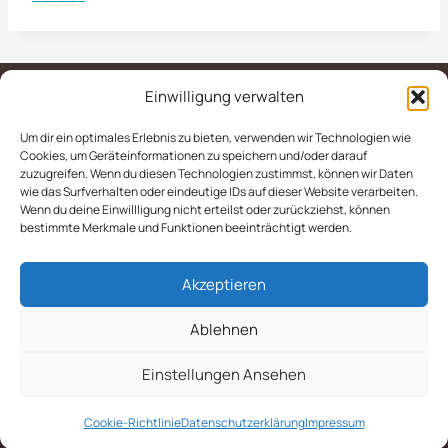
Einwilligung verwalten
Um dir ein optimales Erlebnis zu bieten, verwenden wir Technologien wie
IMPRESSUM
AGB
Cookies, um Geräteinformationen zu speichern und/oder darauf
zuzugreifen. Wenn du diesen Technologien zustimmst, können wir Daten
DATENSCHUTZERKLÄRUNG
wie das Surfverhalten oder eindeutige IDs auf dieser Website verarbeiten.
Wenn du deine Einwillligung nicht erteilst oder zurückziehst, können
COOKIE-RICHTLINIE (EU)
bestimmte Merkmale und Funktionen beeinträchtigt werden.
Akzeptieren
Ablehnen
Einstellungen Ansehen
© 2026 - Stemweder Service GmbH & Co. KG
Cookie-Richtlinie
Datenschutzerklärung
Impressum