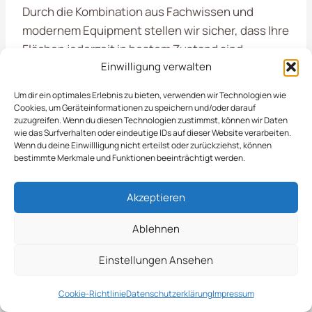
Durch die Kombination aus Fachwissen und
modernem Equipment stellen wir sicher, dass Ihre
Flächen jederzeit in bestem Zustand sind.
Einwilligung verwalten
Vertrauen Sie auf unsere Expertise in
Rosdorf
und lassen Sie uns gemeinsam Ihre
Um dir ein optimales Erlebnis zu bieten, verwenden wir Technologien wie
Außenanlagen pflegen.
Cookies, um Geräteinformationen zu speichern und/oder darauf
zuzugreifen. Wenn du diesen Technologien zustimmst, können wir Daten
wie das Surfverhalten oder eindeutige IDs auf dieser Website verarbeiten.
Wenn du deine Einwillligung nicht erteilst oder zurückziehst, können
Ablauf, Termine &
bestimmte Merkmale und Funktionen beeinträchtigt werden.
Reaktionszeiten
Akzeptieren
Unser
Streudienst in Rosdorf
bietet Ihnen
Ablehnen
professionelle Lösungen für alle Anforderungen
Einstellungen Ansehen
im Bereich der Objektpflege. Wir kümmern uns um
die fachgerechte Streuung von Materialien, die
Cookie-Richtlinie
Datenschutzerklärung
Impressum
sowohl die Sicherheit als auch die Ästhetik Ihrer