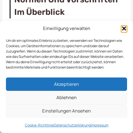
Im Überblick
Einwilligung verwalten
Die Räumung von öffentlichen Flächen in
Salzgitter
ist ein wesentlicher Bestandteil
Um dir ein optimales Erlebnis zu bieten, verwenden wir Technologien wie
Cookies, um Geräteinformationen zu speichern und/oder darauf
unserer Dienstleistungen im Bereich der
zuzugreifen. Wenn du diesen Technologien zustimmst, können wir Daten
Objektpflege. Dabei sorgen wir dafür, dass Wege,
wie das Surfverhalten oder eindeutige IDs auf dieser Website verarbeiten.
Wenn du deine Einwillligung nicht erteilst oder zurückziehst, können
Plätze und andere Außenbereiche stets in einem
bestimmte Merkmale und Funktionen beeinträchtigt werden.
einladenden und sicheren Zustand sind.
Regelmäßige Reinigungen und Räumungen
Akzeptieren
tragen dazu bei, das Stadtbild zu verschönern
und die Nutzung dieser Flächen für die Bürger zu
Ablehnen
optimieren. Unsere erfahrenen Teams sind darauf
Einstellungen Ansehen
spezialisiert, verschiedene Materialien wie Laub,
Müll und andere Rückstände effizient zu
Cookie-Richtlinie
Datenschutzerklärung
Impressum
beseitigen. So gewährleisten wir eine hohe