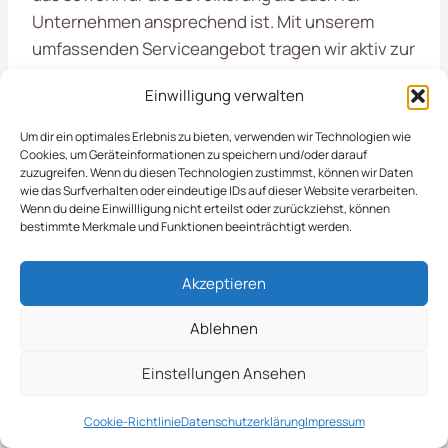
Unternehmen ansprechend ist. Mit unserem
umfassenden Serviceangebot tragen wir aktiv zur
Lebensqualität und zur positiven Wahrnehmung
Einwilligung verwalten
der Stadt bei.
Um dir ein optimales Erlebnis zu bieten, verwenden wir Technologien wie
Cookies, um Geräteinformationen zu speichern und/oder darauf
Bedürfnisse Von
zuzugreifen. Wenn du diesen Technologien zustimmst, können wir Daten
wie das Surfverhalten oder eindeutige IDs auf dieser Website verarbeiten.
Anwohnern Und
Wenn du deine Einwillligung nicht erteilst oder zurückziehst, können
bestimmte Merkmale und Funktionen beeinträchtigt werden.
Besuchern
Akzeptieren
Die
Räumung von öffentlichen Flächen
in
Ablehnen
Schneverdingen
ist ein entscheidender
Bestandteil der Stadtpflege, der für Ordnung und
Einstellungen Ansehen
Sicherheit sorgt. Unsere Dienstleistungen
Cookie-Richtlinie
Datenschutzerklärung
Impressum
umfassen die gründliche Reinigung und