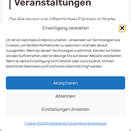
Veranstaltungen
Die Räumung von öffentlichen Flächen in Stade
ist ein wichtiger Prozess, der dazu beiträgt, die
Einwilligung verwalten
Sauberkeit und Sicherheit in der Stadt zu
Um dir ein optimales Erlebnis zu bieten, verwenden wir Technologien wie
gewährleisten. Durch regelmäßige Maßnahmen
Cookies, um Geräteinformationen zu speichern und/oder darauf
werden die Flächen von Unrat und anderen
zuzugreifen. Wenn du diesen Technologien zustimmst, können wir Daten
wie das Surfverhalten oder eindeutige IDs auf dieser Website verarbeiten.
Hindernissen befreit, was sowohl den Anwohnern
Wenn du deine Einwillligung nicht erteilst oder zurückziehst, können
als auch den Besuchern zugutekommt. Ein
bestimmte Merkmale und Funktionen beeinträchtigt werden.
sauberer öffentlicher Raum fördert die
Lebensqualität und lädt zu Aktivitäten im Freien
Akzeptieren
ein.
Ablehnen
Optimierung Der Nutzung
Einstellungen Ansehen
Städtischer Räume
Cookie-Richtlinie
Datenschutzerklärung
Impressum