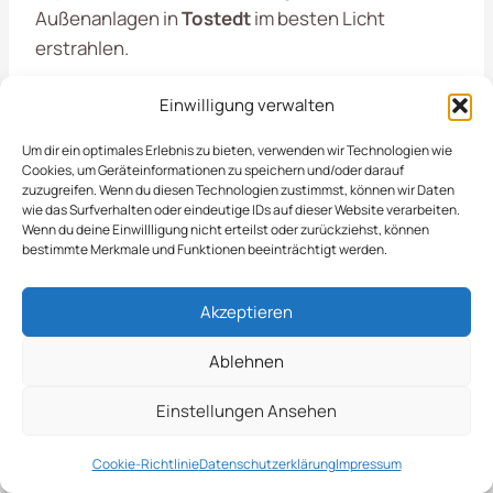
Außenanlagen in
Tostedt
im besten Licht
erstrahlen.
Einwilligung verwalten
Sichere Und Kompetente
Um dir ein optimales Erlebnis zu bieten, verwenden wir Technologien wie
Medizinische Betreuung
Cookies, um Geräteinformationen zu speichern und/oder darauf
zuzugreifen. Wenn du diesen Technologien zustimmst, können wir Daten
wie das Surfverhalten oder eindeutige IDs auf dieser Website verarbeiten.
Wenn du deine Einwillligung nicht erteilst oder zurückziehst, können
Unser Bereitschaftsdienst in
Tostedt
garantiert
bestimmte Merkmale und Funktionen beeinträchtigt werden.
eine zuverlässige und zeitnahe Unterstützung
für alle Belange der Objektpflege. Wir verstehen,
Akzeptieren
dass in der Pflege von Grünanlagen und
Landschaften oft schnelle Lösungen gefragt
Ablehnen
sind. Deshalb sind wir in
Tostedt
jederzeit für Sie
Einstellungen Ansehen
erreichbar. Unser Team von Fachleuten steht
bereit, um auf Ihre individuellen Anforderungen
Cookie-Richtlinie
Datenschutzerklärung
Impressum
einzugehen und Ihnen bei der Pflege Ihrer