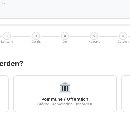
lt.
2
3
4
5
6
Leistung
Details
Ort
Kontakt
Dateien
Werden?
Kommune / Öffentlich
Städte, Gemeinden, Behörden