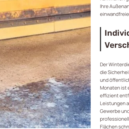
Ihre Außenan
einwandfreie
Indivi
Versc
Der Winterdi
die Sicherhe
und öffentlic
Monaten ist 
effizient en
Leistungen a
Gewerbe und
professionell
Flächen schn