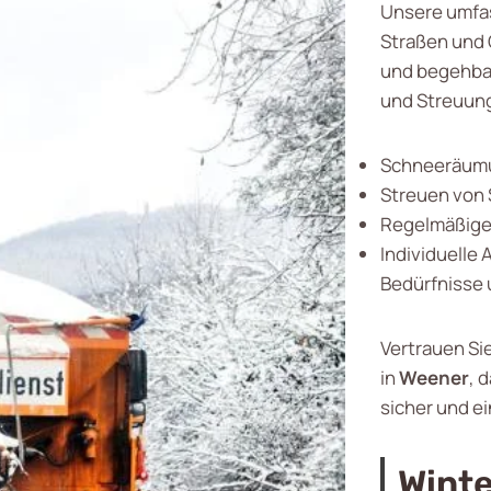
Unsere umfa
Straßen und 
und begehbar
und Streuung
Schneeräumu
Streuen von 
Regelmäßige 
Individuelle
Bedürfnisse
Vertrauen Si
in
Weener
, 
sicher und e
Winte