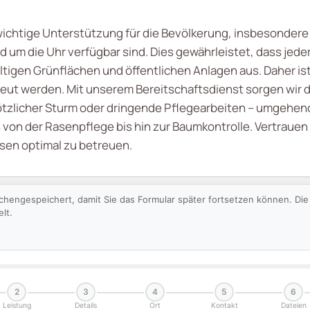
wichtige Unterstützung für die Bevölkerung, insbesondere
um die Uhr verfügbar sind. Dies gewährleistet, dass jeder i
ältigen Grünflächen und öffentlichen Anlagen aus. Daher is
treut werden. Mit unserem Bereitschaftsdienst sorgen wir d
ötzlicher Sturm oder dringende Pflegearbeiten – umgehen
on der Rasenpflege bis hin zur Baumkontrolle. Vertrauen 
sen optimal zu betreuen.
schengespeichert, damit Sie das Formular später fortsetzen können. D
lt.
2
3
4
5
6
Leistung
Details
Ort
Kontakt
Dateien