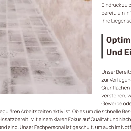
Eindruck zu 
bereit, um in
Ihre Liegens
Optim
Und E
Unser Bereit
zur Verfügun
Grünflächen 
verstehen, wi
Gewerbe oder
regulären Arbeitszeiten aktiv ist. Ob es um die schnelle B
insatzbereit. Mit einem klaren Fokus auf Qualität und Nachh
nd sind. Unser Fachpersonal ist geschult, um auch im Notfa