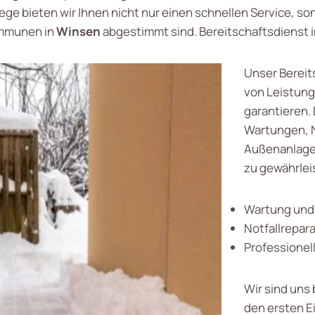
ege bieten wir Ihnen nicht nur einen schnellen Service, so
ommunen in
Winsen
abgestimmt sind. Bereitschaftsdienst 
Unser Bereit
von Leistung
garantieren.
Wartungen, N
Außenanlagen
zu gewährlei
Wartung und
Notfallrepar
Professionel
Wir sind uns
den ersten Ei