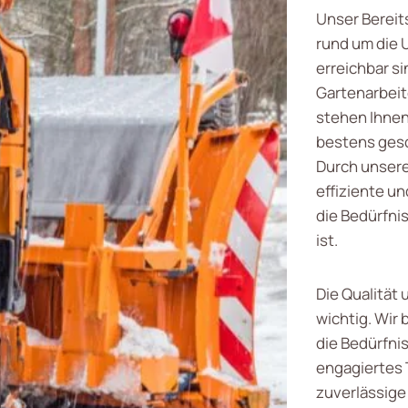
Unser Bereit
rund um die 
erreichbar si
Gartenarbeit
stehen Ihnen
bestens gesc
Durch unsere
effiziente un
die Bedürfn
ist.
Die Qualität
wichtig. Wir 
die Bedürfni
engagiertes 
zuverlässige 