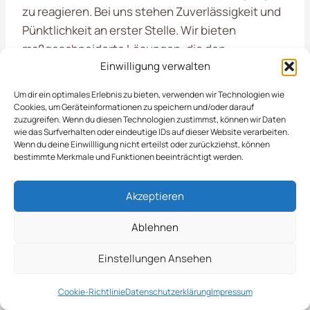
zu reagieren. Bei uns stehen Zuverlässigkeit und
Pünktlichkeit an erster Stelle. Wir bieten
maßgeschneiderte Lösungen, die den
Einwilligung verwalten
spezifischen Anforderungen Ihrer Objekte
gerecht werden. So können Sie sich darauf
Um dir ein optimales Erlebnis zu bieten, verwenden wir Technologien wie
verlassen, dass Ihre Außenbereiche auch in der
Cookies, um Geräteinformationen zu speichern und/oder darauf
zuzugreifen. Wenn du diesen Technologien zustimmst, können wir Daten
kalten Jahreszeit optimal gepflegt sind.
wie das Surfverhalten oder eindeutige IDs auf dieser Website verarbeiten.
Wenn du deine Einwillligung nicht erteilst oder zurückziehst, können
bestimmte Merkmale und Funktionen beeinträchtigt werden.
Schneeräumung von Gehwegen und
Zufahrten
Akzeptieren
Streuung von Streusalz oder alternativem
Streumaterial
Ablehnen
Regelmäßige Kontrollen der Wetterlage
Flexible Einsatzzeiten nach Ihren
Einstellungen Ansehen
Bedürfnissen
Cookie-Richtlinie
Datenschutzerklärung
Impressum