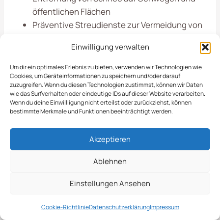
öffentlichen Flächen
Präventive Streudienste zur Vermeidung von
Glätte
Einwilligung verwalten
In Ahaus sind wir Ihr zuverlässiger Partner, wenn
Um dir ein optimales Erlebnis zu bieten, verwenden wir Technologien wie
Cookies, um Geräteinformationen zu speichern und/oder darauf
es um die professionelle Pflege und den
zuzugreifen. Wenn du diesen Technologien zustimmst, können wir Daten
Schneeabtransport geht. Vertrauen Sie auf
wie das Surfverhalten oder eindeutige IDs auf dieser Website verarbeiten.
Wenn du deine Einwillligung nicht erteilst oder zurückziehst, können
unsere Expertise, damit Sie sich auf Ihr
bestimmte Merkmale und Funktionen beeinträchtigt werden.
Kerngeschäft konzentrieren können.
Akzeptieren
Bedarfsgerechte
Ablehnen
Dienstleistungen Für
Einstellungen Ansehen
Unternehmen
Cookie-Richtlinie
Datenschutzerklärung
Impressum