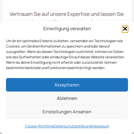
Vertrauen Sie auf unsere Expertise und lassen Sie
uns gemeinsam dafür sorgen, dass Ihre
Einwilligung verwalten
Außenanlagen auch im Winter sicher und
zugänglich bleiben.
Um dir ein optimales Erlebnis zu bieten, verwenden wir Technologien wie
Cookies, um Geräteinformationen zu speichern und/oder darauf
zuzugreifen. Wenn du diesen Technologien zustimmst, können wir Daten
Leistungsumfang Des
wie das Surfverhalten oder eindeutige IDs auf dieser Website verarbeiten.
Wenn du deine Einwillligung nicht erteilst oder zurückziehst, können
bestimmte Merkmale und Funktionen beeinträchtigt werden.
Streudienstes
Akzeptieren
Der Streudienst in Altstadt Sud bietet eine
Ablehnen
Vielzahl von Leistungen, die darauf abzielen, die
Straßen und Gehwege während der
Einstellungen Ansehen
Wintermonate sicher und begehbar zu halten.
Durch den Einsatz von Streumaterial wird die
Cookie-Richtlinie
Datenschutzerklärung
Impressum
Rutschgefahr minimiert, was besonders für