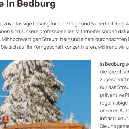
te In Bedburg
e zuverlässige Lösung für die Pflege und Sicherheit Ihrer
n sind. Unsere professionellen Mitarbeiter sorgen dafür
n. Mit hochwertigen Streumitteln und einem durchdachten 
 Sie sich auf Ihr Kerngeschäft konzentrieren, während wir
In
Bedburg
s
die spezifis
zugeschnitte
nur das Streu
präventive P
regelmäßige 
unseren Auft
Infrastruktur
Sie uns geme