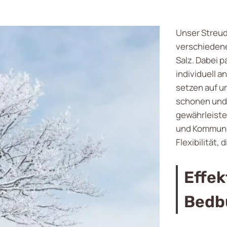
Unser Streu
verschiedene
Salz. Dabei 
individuell a
setzen auf u
schonen und 
gewährleist
und Kommunen
Flexibilität,
Effek
Bedb