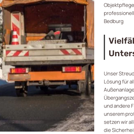
Objektpflege 
professionel
Bedburg
Vielf
Unter
Unser Streud
Lösung für a
Außenanlagen
Übergangszei
und andere F
unserem pro
setzen wir a
die Sicherhe