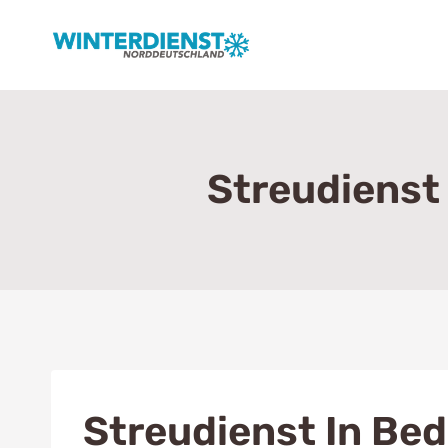
Zum
Inhalt
springen
Streudienst
Streudienst In Be