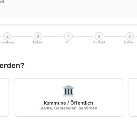
lt.
2
3
4
5
6
Leistung
Details
Ort
Kontakt
Dateien
Werden?
Kommune / Öffentlich
Städte, Gemeinden, Behörden