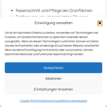
Rasenschnitt und Pflege der Grünflächen
Entfernung von umgestürzten Bäumen
Einwilligung verwalten
Reparatur von Wegen und Zäunen
Um dir ein optimales Erlebnis zu bieten, verwenden wir Technologien wie
Cookies, um Geräteinformationen zu speichern und/oder darauf
Weitere Leistungen In
zuzugreifen. Wenn du diesen Technologien zustimmst, können wir Daten
wie das Surfverhalten oder eindeutige IDs auf dieser Website verarbeiten.
Bergneustadt
Wenn du deine Einwillligung nicht erteilst oder zurückziehst, können
bestimmte Merkmale und Funktionen beeinträchtigt werden.
Akzeptieren
Schneeräumung
Streudienst
Ablehnen
Eisglättebekämpfun
Bereitschaftsdienst
Einstellungen Ansehen
g
Cookie-Richtlinie
Datenschutzerklärung
Impressum
Schneeabtransport
Räumung von