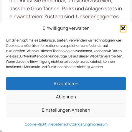
die Uhr für Sie erreichbar, um sicherzustellen,
dass Ihre Grünflächen, Parks und Anlagen stets in
einwandfreiem Zustand sind. Unser engagiertes
Team reagiert schnell auf Notfälle und kann
Einwilligung verwalten
kurzfristig eingreifen, um Schäden zu vermeiden
und die Schönheit Ihrer Außenanlagen zu
Um dir ein optimales Erlebnis zu bieten, verwenden wir Technologien wie
Cookies, um Geräteinformationen zu speichern und/oder darauf
bewahren.
zuzugreifen. Wenn du diesen Technologien zustimmst, können wir Daten
wie das Surfverhalten oder eindeutige IDs auf dieser Website verarbeiten.
Wenn du deine Einwillligung nicht erteilst oder zurückziehst, können
Ob es um die Pflege von öffentlichen Grünflächen
bestimmte Merkmale und Funktionen beeinträchtigt werden.
oder gewerblichen Anlagen geht, wir stehen
Ihnen jederzeit zur Seite. Unsere sorgt dafür,
Akzeptieren
dass Ihre Anliegen schnell und zuverlässig
Ablehnen
bearbeitet werden.
Einstellungen Ansehen
Regelmäßige Pflege und Wartung
Notfallintervention bei extremen
Cookie-Richtlinie
Datenschutzerklärung
Impressum
Wetterbedingungen