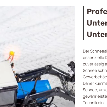
Profe
Unte
Unte
Der Schneeab
essenzielle D
zuverlässig 
Schnee schne
Gewerbefläch
Daher kümmer
Schnee, um d
gewährleist
Technik ein,