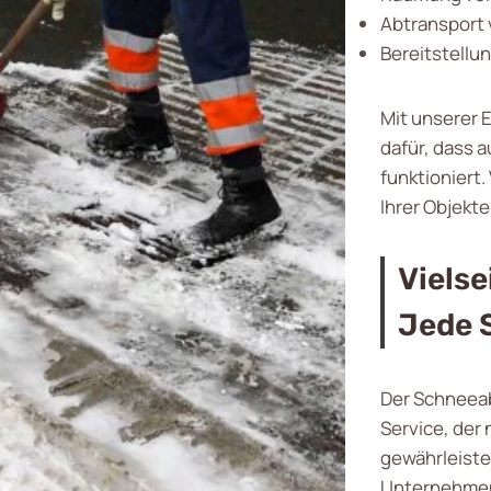
Abtransport
Bereitstellu
Mit unserer 
dafür, dass a
funktioniert.
Ihrer Objekte
Vielse
Jede 
Der Schneeab
Service, der 
gewährleiste
Unternehmen 