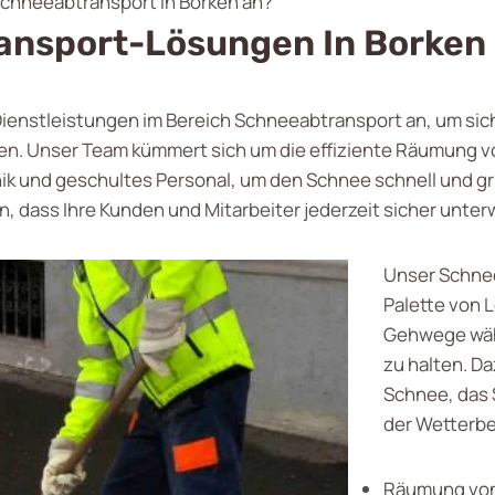
Schneeabtransport in Borken an?
ransport-Lösungen In Borken
 Dienstleistungen im Bereich Schneeabtransport an, um sich
iben. Unser Team kümmert sich um die effiziente Räumung
k und geschultes Personal, um den Schnee schnell und grü
, dass Ihre Kunden und Mitarbeiter jederzeit sicher unte
Unser Schne
Palette von L
Gehwege wäh
zu halten. D
Schnee, das 
der Wetterb
Räumung von