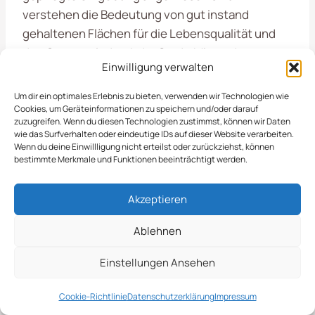
verstehen die Bedeutung von gut instand
gehaltenen Flächen für die Lebensqualität und
den Gesamteindruck der Stadt. Mit modernster
Einwilligung verwalten
Technik und erfahrenem Personal garantieren wir
eine effiziente und umweltfreundliche Räumung.
Um dir ein optimales Erlebnis zu bieten, verwenden wir Technologien wie
Räumung von öffentlichen Flächen in Datteln
Cookies, um Geräteinformationen zu speichern und/oder darauf
zuzugreifen. Wenn du diesen Technologien zustimmst, können wir Daten
wie das Surfverhalten oder eindeutige IDs auf dieser Website verarbeiten.
Wenn du deine Einwillligung nicht erteilst oder zurückziehst, können
Von Der Stadtverwaltung
bestimmte Merkmale und Funktionen beeinträchtigt werden.
Bis Zu Privaten Initiativen
Akzeptieren
Ablehnen
Die Räumung von öffentlichen Flächen in
Datteln
ist ein wichtiger Bestandteil unserer
Einstellungen Ansehen
Dienstleistungen im Bereich der Objektpflege.
Wir kümmern uns um die Pflege und Sauberkeit
Cookie-Richtlinie
Datenschutzerklärung
Impressum
von Parks, Plätzen und Gehwegen, um ein