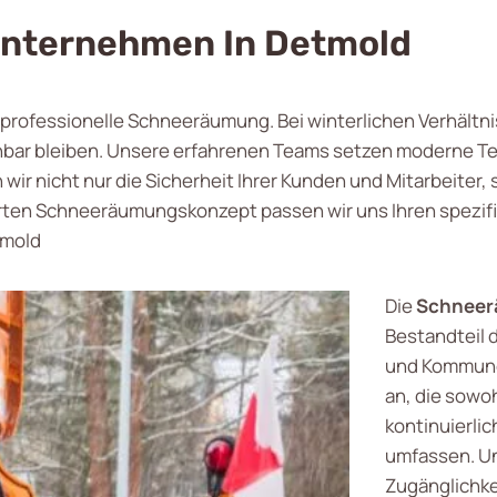
nternehmen In Detmold
ür professionelle Schneeräumung. Bei winterlichen Verhältn
ehbar bleiben. Unsere erfahrenen Teams setzen moderne 
n wir nicht nur die Sicherheit Ihrer Kunden und Mitarbeite
rten Schneeräumungskonzept passen wir uns Ihren spezif
tmold
Die
Schneer
Bestandteil 
und Kommune
an, die sowo
kontinuierli
umfassen. Uns
Zugänglichke