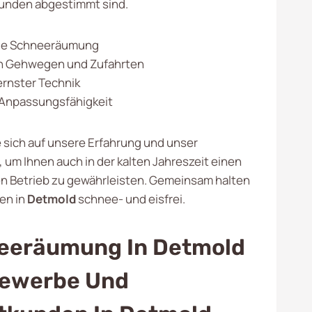
 Kunden abgestimmt sind.
lle Schneeräumung
 Gehwegen und Zufahrten
rnster Technik
& Anpassungsfähigkeit
e sich auf unsere Erfahrung und unser
um Ihnen auch in der kalten Jahreszeit einen
n Betrieb zu gewährleisten. Gemeinsam halten
hen in
Detmold
schnee- und eisfrei.
eeräumung In Detmold
Gewerbe Und