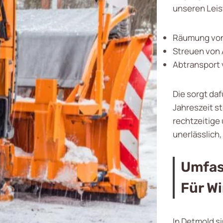
unseren Lei
Räumung von
Streuen von 
Abtransport 
Die sorgt daf
Jahreszeit st
rechtzeitige
unerlässlich
Umfas
Für W
In Detmold si