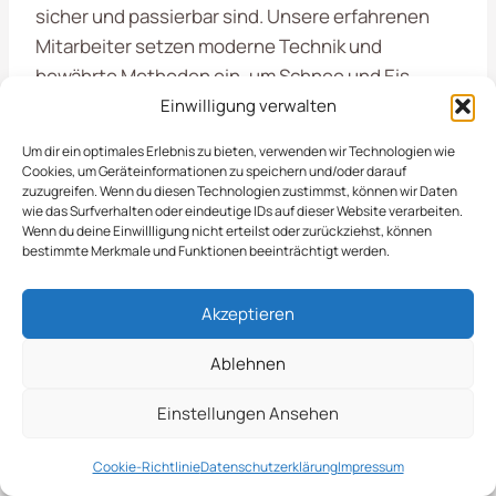
sicher und passierbar sind. Unsere erfahrenen
Mitarbeiter setzen moderne Technik und
bewährte Methoden ein, um Schnee und Eis
effizient zu beseitigen. Dadurch minimieren wir
Einwilligung verwalten
das Risiko von Unfällen und sorgen für einen
Um dir ein optimales Erlebnis zu bieten, verwenden wir Technologien wie
reibungslosen Betrieb, selbst in der kalten
Cookies, um Geräteinformationen zu speichern und/oder darauf
zuzugreifen. Wenn du diesen Technologien zustimmst, können wir Daten
Jahreszeit.
wie das Surfverhalten oder eindeutige IDs auf dieser Website verarbeiten.
Wenn du deine Einwillligung nicht erteilst oder zurückziehst, können
bestimmte Merkmale und Funktionen beeinträchtigt werden.
Unsere Dienstleistungen zur umfassen eine
zuverlässige und effiziente Räumung von
Akzeptieren
Gehwegen, Einfahrten und Parkplätzen, um die
Sicherheit und Zugänglichkeit während der
Ablehnen
Wintermonate zu gewährleisten.
Einstellungen Ansehen
Regelmäßige Schneeräumung von
Cookie-Richtlinie
Datenschutzerklärung
Impressum
Gehwegen und Zufahrten