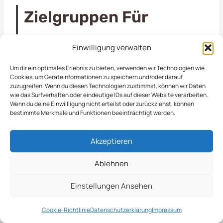
Zielgruppen Für
Schneeräumung
Einwilligung verwalten
Die Schneeräumung in Dortmund ist ein wichtiger
Um dir ein optimales Erlebnis zu bieten, verwenden wir Technologien wie
Cookies, um Geräteinformationen zu speichern und/oder darauf
Service, der nicht nur die Sicherheit auf den
zuzugreifen. Wenn du diesen Technologien zustimmst, können wir Daten
Straßen erhöht, sondern auch die Zugänglichkeit
wie das Surfverhalten oder eindeutige IDs auf dieser Website verarbeiten.
Wenn du deine Einwillligung nicht erteilst oder zurückziehst, können
von Gehwegen und Einfahrten gewährleistet.
bestimmte Merkmale und Funktionen beeinträchtigt werden.
Durch professionelle Schneeräumung können
Unfälle vermieden und die Mobilität der Bürger
Akzeptieren
sichergestellt werden.
Ablehnen
Vielseitige
Einstellungen Ansehen
Dienstleistungen Für
Cookie-Richtlinie
Datenschutzerklärung
Impressum