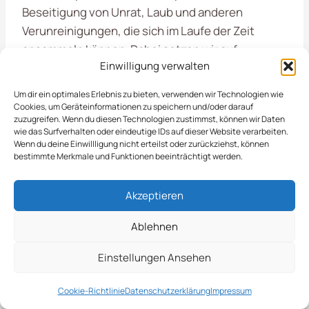
Beseitigung von Unrat, Laub und anderen
Verunreinigungen, die sich im Laufe der Zeit
ansammeln können. Dabei setzen wir auf
Einwilligung verwalten
moderne Techniken und umweltfreundliche
Methoden, um die Lebensqualität in
Drolshagen
Um dir ein optimales Erlebnis zu bieten, verwenden wir Technologien wie
zu steigern. Zu unseren Aufgaben gehören unter
Cookies, um Geräteinformationen zu speichern und/oder darauf
zuzugreifen. Wenn du diesen Technologien zustimmst, können wir Daten
anderem:
wie das Surfverhalten oder eindeutige IDs auf dieser Website verarbeiten.
Wenn du deine Einwillligung nicht erteilst oder zurückziehst, können
bestimmte Merkmale und Funktionen beeinträchtigt werden.
Entfernung von Abfällen und Müll
Laubbeseitigung in den Herbstmonaten
Akzeptieren
Pflege und Reinigung von öffentlichen
Spielplätzen
Ablehnen
Einstellungen Ansehen
Mit unserem Engagement tragen wir dazu bei,
dass
Drolshagen
ein angenehmer Ort zum Leben
Cookie-Richtlinie
Datenschutzerklärung
Impressum
und Arbeiten bleibt, insbesondere durch die