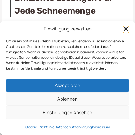
Jede Schneemenge
Einwilligung verwalten
Die
Schneeräumung in Gladbeck
ist ein
zentraler Aspekt, um die Sicherheit und
Um dir ein optimales Erlebnis zu bieten, verwenden wir Technologien wie
Zugänglichkeit von Gewerbe- und
Cookies, um Geräteinformationen zu speichern und/oder darauf
zuzugreifen. Wenn du diesen Technologien zustimmst, können wir Daten
Kommunalflächen während des Winters zu
wie das Surfverhalten oder eindeutige IDs auf dieser Website verarbeiten.
gewährleisten. Wir bieten umfassende
Wenn du deine Einwillligung nicht erteilst oder zurückziehst, können
bestimmte Merkmale und Funktionen beeinträchtigt werden.
Dienstleistungen an, die sowohl die kurzfristige
Schneeräumung als auch die langfristige Pflege
Akzeptieren
der Flächen umfassen. Unsere erfahrenen Teams
sind mit modernen Maschinen und effektiven
Ablehnen
Methoden ausgestattet, um Schnee und Eis
schnell und gründlich zu beseitigen. Dies schließt
Einstellungen Ansehen
unter anderem die Räumung von Gehwegen,
Cookie-Richtlinie
Datenschutzerklärung
Impressum
Parkplätzen und Zufahrten ein. In Gladbeck legen