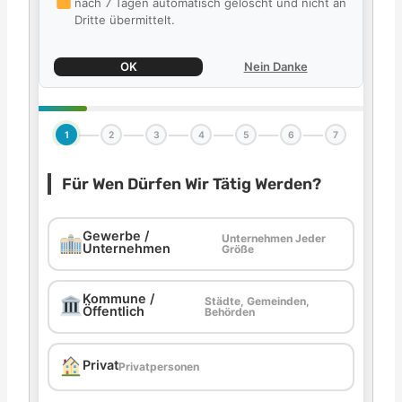
nach 7 Tagen automatisch gelöscht und nicht an
Dritte übermittelt.
OK
Nein Danke
1
2
3
4
5
6
7
Für Wen Dürfen Wir Tätig Werden?
Gewerbe /
Unternehmen Jeder
Unternehmen
Größe
Kommune /
Städte, Gemeinden,
Öffentlich
Behörden
Privat
Privatpersonen