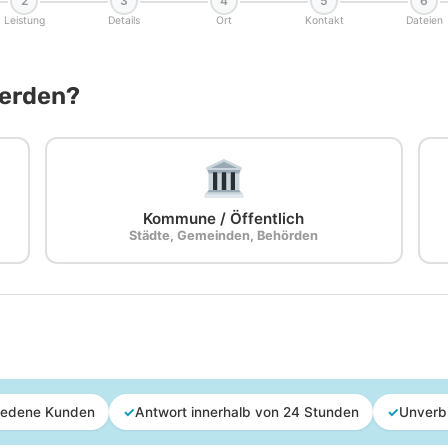
2
3
4
5
6
Leistung
Details
Ort
Kontakt
Dateien
Werden?
Kommune / Öffentlich
Städte, Gemeinden, Behörden
iedene Kunden
✓
Antwort innerhalb von 24 Stunden
✓
Unverb