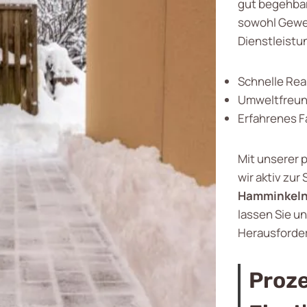
gut begehbar 
sowohl Gewe
Dienstleistu
Schnelle Rea
Umweltfreund
Erfahrenes 
Mit unserer 
wir aktiv zur
Hamminkel
lassen Sie u
Herausforde
Proze