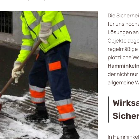
Die Sicherhei
für uns höchs
Lösungen an,
Objekte abge
regelmäßige 
plötzliche W
Hamminkel
der nicht nur
allgemeine W
Wirks
Siche
In Hamminkeln