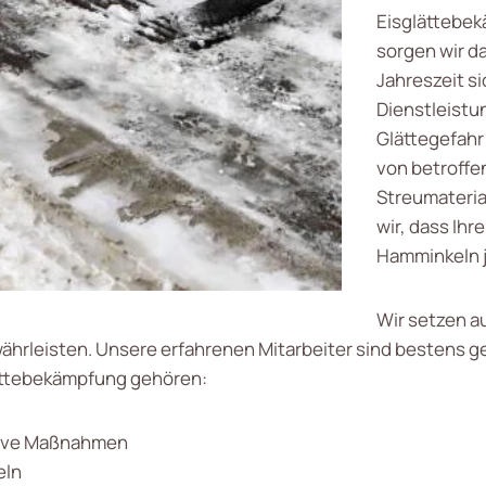
Eisglättebe
sorgen wir da
Jahreszeit s
Dienstleistu
Glättegefahr
von betroffe
Streumateri
wir, dass Ih
Hamminkeln j
Wir setzen au
ährleisten. Unsere erfahrenen Mitarbeiter sind bestens g
lättebekämpfung gehören:
tive Maßnahmen
eln