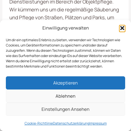
Dienstleistungen im Bereich der Objektpflege.
Wir kümmern uns um die regelmäßige Säuberung
und Pflege von Straßen, Plätzen und Parks, um
die Attraktivität und Sicherheit dieser Flächen zu
Einwilligung verwalten
gewährleisten. Durch unsere professionelle
Um dir ein optimales Erlebnis zu bieten, verwenden wir Technologien wie
Vorgehensweise stellen wir sicher, dass die
Cookies, um Geräteinformationen zu speichern und/oder darauf
öffentlichen Bereiche nicht nur sauber, sondern
zuzugreifen. Wenn du diesen Technologien zustimmst, können wir Daten
wie das Surfverhalten oder eindeutige IDs auf dieser Website verarbeiten.
auch einladend und ansprechend sind. Unser
Wenn du deine Einwillligung nicht erteilst oder zurückziehst, können
Team setzt modernste Technik und
bestimmte Merkmale und Funktionen beeinträchtigt werden.
umweltfreundliche Methoden ein, um Abfälle,
Laub und andere Verunreinigungen effizient zu
Akzeptieren
beseitigen.
Ablehnen
Wir wissen, wie wichtig es ist, dass die Bürger von
Einstellungen Ansehen
Havixbeck
sich in ihrer Umgebung wohlfühlen.
Daher legen wir großen Wert auf eine sorgfältige
Cookie-Richtlinie
Datenschutzerklärung
Impressum
Planung und Durchführung der