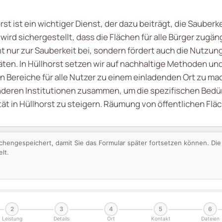
st ist ein wichtiger Dienst, der dazu beiträgt, die Sauberk
d sichergestellt, dass die Flächen für alle Bürger zugäng
 nur zur Sauberkeit bei, sondern fördert auch die Nutzung
äten. In Hüllhorst setzen wir auf nachhaltige Methoden und
hen Bereiche für alle Nutzer zu einem einladenden Ort zu ma
nderen Institutionen zusammen, um die spezifischen Bedü
ät in Hüllhorst zu steigern. Räumung von öffentlichen Fläc
schengespeichert, damit Sie das Formular später fortsetzen können. D
lt.
2
3
4
5
6
Leistung
Details
Ort
Kontakt
Dateien