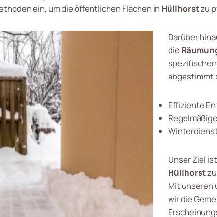
thoden ein, um die öffentlichen Flächen in
Hüllhorst
zu p
Darüber hina
die
Räumung 
spezifische
abgestimmt s
Effiziente E
Regelmäßige
Winterdiens
Unser Ziel is
Hüllhorst
zu
Mit unseren
wir die Geme
Erscheinungs