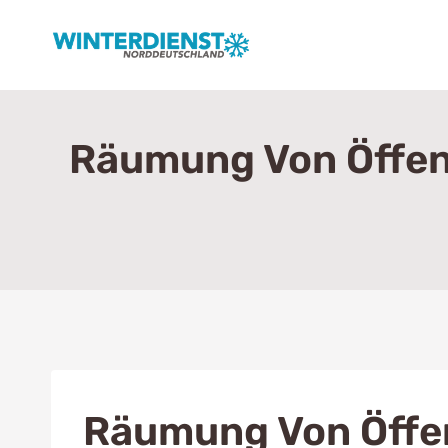
Zum
Inhalt
springen
Räumung Von Öffent
Räumung Von Öffen