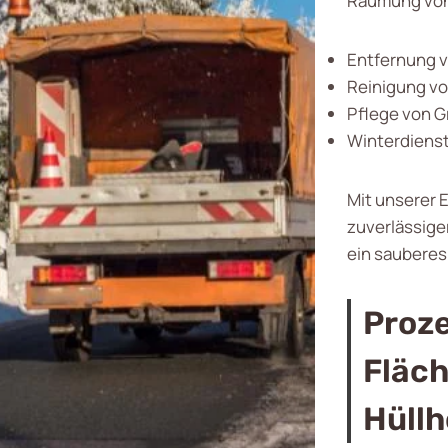
Räumung von 
Entfernung v
Reinigung vo
Pflege von 
Winterdiens
Mit unserer 
zuverlässiger
ein sauberes
Proze
Fläc
Hüllh