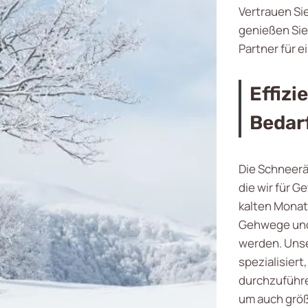
Vertrauen Si
genießen Sie
Partner für
Effiz
Bedar
Die Schneer
die wir für 
kalten Monat
Gehwege und 
werden. Unse
spezialisier
durchzuführe
um auch größ