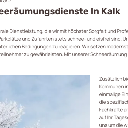
k an?
eeräumungsdienste In Kalk
trale Dienstleistung, die wir mit höchster Sorgfalt und Prof
rkplätze und Zufahrten stets schnee- und eisfrei sind. 
interlichen Bedingungen zu reagieren. Wir setzen modernst
steilnehmer zu gewährleisten. Mit unserer Schneeräumung s
Zusätzlich b
Kommunen i
einmalige Ei
die spezifis
Fachkräfte ar
auf Ihr Tage
uns um die w