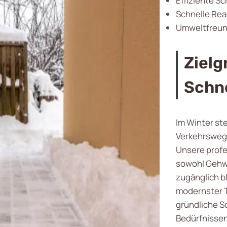
Effiziente S
Schnelle Rea
Umweltfreund
Zielg
Schn
Im Winter ste
Verkehrswege
Unsere profe
sowohl Gehwe
zugänglich b
modernster T
gründliche S
Bedürfnisse