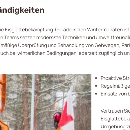
ändigkeiten
r die Eisglättebekämpfung. Gerade in den Wintermonaten ist 
len Teams setzen modernste Techniken und umweltfreundlic
elmäßige Überprüfung und Behandlung von Gehwegen, Parkp
d auch bei winterlichen Bedingungen jederzeit zugänglich u
Proaktive St
Regelmäßige 
Einsatz von 
Vertrauen Sie
Eisglättebekä
Umgebung zu 