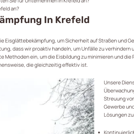
ten Sie für Unternehmen in Krefeld an?
efeld an?
kämpfung In Krefeld
ür die Eisglättebekämpfung, um Sicherheit auf Straßen und 
g, dass wir proaktiv handeln, um Unfälle zu verhindern un
Methoden ein, um die Eisbildung zu minimieren und die R
sweise, die gleichzeitig effektiv ist.
Unsere Diens
Überwachung
Streuung von
Gewerbe un
Lösungen zu
Kontinuierli