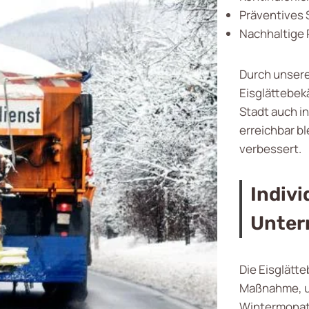
Präventives 
Nachhaltige
Durch unsere
Eisglättebekä
Stadt auch i
erreichbar bl
verbessert.
Indivi
Unte
Die Eisglätt
Maßnahme, um
Wintermonate