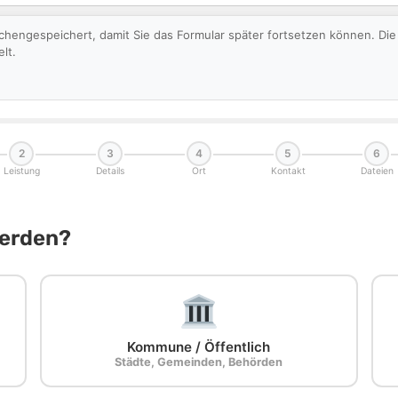
schengespeichert, damit Sie das Formular später fortsetzen können. D
lt.
2
3
4
5
6
Leistung
Details
Ort
Kontakt
Dateien
Werden?
Kommune / Öffentlich
Städte, Gemeinden, Behörden