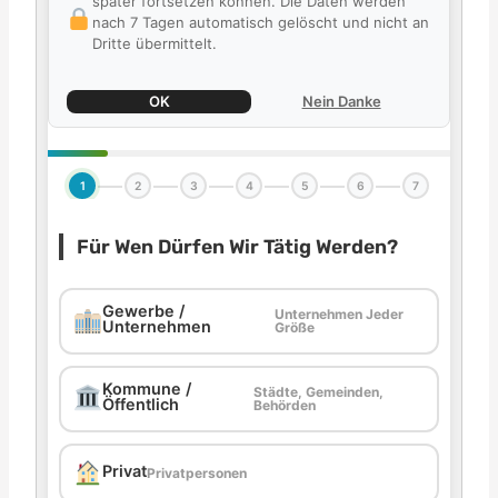
später fortsetzen können. Die Daten werden
nach 7 Tagen automatisch gelöscht und nicht an
Dritte übermittelt.
OK
Nein Danke
1
2
3
4
5
6
7
Für Wen Dürfen Wir Tätig Werden?
Gewerbe /
Unternehmen Jeder
Unternehmen
Größe
Kommune /
Städte, Gemeinden,
Öffentlich
Behörden
Privat
Privatpersonen