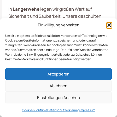
In
Langerwehe
legen wir großen Wert auf
Sicherheit und Sauberkeit. Unsere geschulten
Mitarbeiter sind bestens vorbereitet, um auch bei
Einwilligung verwalten
widrigen Wetterbedingungen den optimalen
Um dir ein optimales Erlebnis zu bieten, verwenden wir Technologien wie
Schutz für Ihre Flächen zu gewährleisten. Zu
Cookies, um Geräteinformationen zu speichern und/oder darauf
unseren Leistungen gehören:
zuzugreifen. Wenn du diesen Technologien zustimmst, können wir Daten
wie das Surfverhalten oder eindeutige IDs auf dieser Website verarbeiten.
Wenn du deine Einwillligung nicht erteilst oder zurückziehst, können
Professionelle Streuung von Salz und Splitt
bestimmte Merkmale und Funktionen beeinträchtigt werden.
Regelmäßige Kontrollen der behandelten
Flächen
Akzeptieren
Flexible Einsatzzeiten, angepasst an aktuelle
Ablehnen
Wetterbedingungen
Einstellungen Ansehen
Verlassen Sie sich auf unsere Expertise und
Erfahrung, um die Sicherheit und Zugänglichkeit
Cookie-Richtlinie
Datenschutzerklärung
Impressum