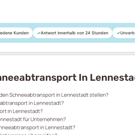
iedene Kunden
✓
Antwort innerhalb von 24 Stunden
✓
Unverb
hneeabtransport In Lennesta
r den Schneeabtransport in Lennestadt stellen?
eabtransport in Lennestadt?
ort in Lennestadt?
Lennestadt für Unternehmen?
chneeabtransport in Lennestadt?