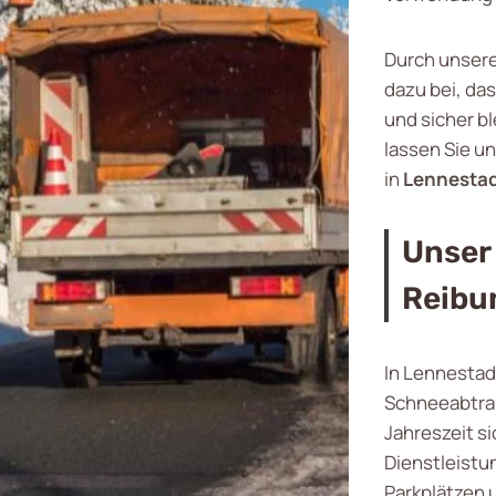
Durch unsere
dazu bei, da
und sicher bl
lassen Sie u
in
Lennesta
Unser
Reibu
In Lennestad
Schneeabtran
Jahreszeit s
Dienstleistu
Parkplätzen 