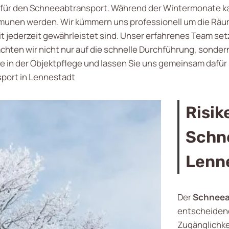
ner für den Schneeabtransport. Während der Wintermonate 
unen werden. Wir kümmern uns professionell um die Räu
it jederzeit gewährleistet sind. Unser erfahrenes Team se
achten wir nicht nur auf die schnelle Durchführung, sond
e in der Objektpflege und lassen Sie uns gemeinsam dafür 
sport in Lennestadt
Risik
Schn
Lenn
Der
Schneea
entscheidend
Zugänglichke