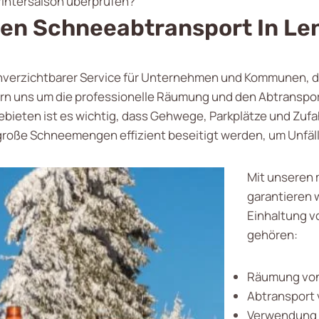
Wintersaison überprüfen?
ren Schneeabtransport In Le
unverzichtbarer Service für Unternehmen und Kommunen, die
uns um die professionelle Räumung und den Abtransport 
bieten ist es wichtig, dass Gehwege, Parkplätze und Zufa
 große Schneemengen effizient beseitigt werden, um Unfäl
Mit unseren
garantieren w
Einhaltung v
gehören:
Räumung von
Abtransport 
Verwendung u