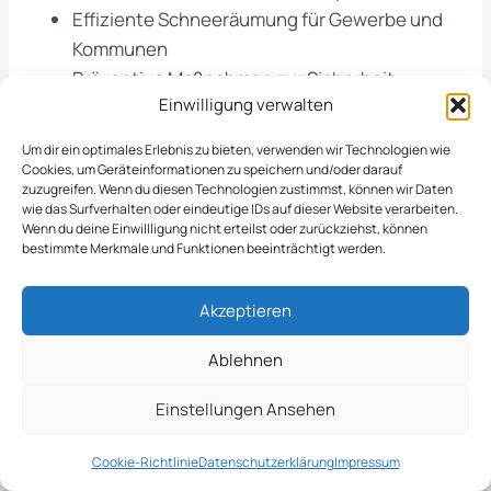
Effiziente Schneeräumung für Gewerbe und
Kommunen
Präventive Maßnahmen zur Sicherheit
Einwilligung verwalten
Effiziente
Um dir ein optimales Erlebnis zu bieten, verwenden wir Technologien wie
Cookies, um Geräteinformationen zu speichern und/oder darauf
zuzugreifen. Wenn du diesen Technologien zustimmst, können wir Daten
Schneeabtransportlös
wie das Surfverhalten oder eindeutige IDs auf dieser Website verarbeiten.
Wenn du deine Einwillligung nicht erteilst oder zurückziehst, können
Ungen
bestimmte Merkmale und Funktionen beeinträchtigt werden.
Akzeptieren
Der Schneeabtransport in Leverkusen spielt eine
wichtige Rolle, um die Straßen und Gehwege
Ablehnen
während der Wintermonate sicher und begehbar
Einstellungen Ansehen
zu halten. Durch professionelle Dienstleistungen
wird nicht nur die Verkehrssicherheit erhöht,
Cookie-Richtlinie
Datenschutzerklärung
Impressum
sondern auch die Lebensqualität der Anwohner