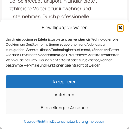
Der Schneeabtransport in Lindlar bietet
zahlreiche Vorteile für Anwohner und
Unternehmen. Durch professionelle
Dienstleistungen wird sichergestellt, dass
Einwilligung verwalten
Straßen und Gehwege schnell und effizient von
Schnee befreit werden, was die Sicherheit erhöht
Um dir ein optimales Erlebnis zu bieten, verwenden wir Technologien wie
Cookies, um Geräteinformationen zu speichern und/oder darauf
und die Mobilität verbessert. Zudem können so
zuzugreifen. Wenn du diesen Technologien zustimmst, können wir Daten
Schäden an Fahrzeugen und Infrastruktur
wie das Surfverhalten oder eindeutige IDs auf dieser Website verarbeiten.
Wenn du deine Einwillligung nicht erteilst oder zurückziehst, können
vermieden werden.
bestimmte Merkmale und Funktionen beeinträchtigt werden.
Von Der Planung Bis Zur
Akzeptieren
Ausführung
Ablehnen
Einstellungen Ansehen
Im Winter stehen wir Ihnen in
Lindlar
jederzeit zur
Seite, wenn es um den Schneeabtransport geht.
Cookie-Richtlinie
Datenschutzerklärung
Impressum
Die kalte Jahreszeit kann die Zugänglichkeit von