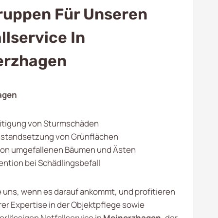
ruppen Für Unseren
llservice In
erzhagen
agen
itigung von Sturmschäden
nstandsetzung von Grünflächen
von umgefallenen Bäumen und Ästen
ention bei Schädlingsbefall
e uns, wenn es darauf ankommt, und profitieren
rer Expertise in der Objektpflege sowie
rlässigen Notfallservice in
Meinerzhagen
, der