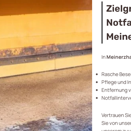
Zielg
Notfa
Mein
In
Meinerzh
Rasche Bese
Pflege und I
Entfernung 
Notfallinterv
Vertrauen Si
Sie von unse
unserem zuve