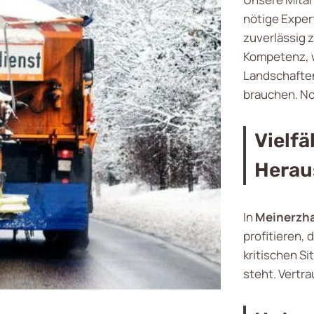
nötige Expert
zuverlässig z
Kompetenz, w
Landschaften 
brauchen. No
Vielfä
Herau
In
Meinerzh
profitieren, 
kritischen Si
steht. Vertra