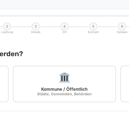
2
3
4
5
6
Leistung
Details
Ort
Kontakt
Dateien
Werden?
Kommune / Öffentlich
Städte, Gemeinden, Behörden