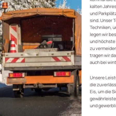
kalten Jahre
und Parkplät
sind. Unser 
Techniken, u
legen wir be
und höchste 
zu vermeiden
tragen wir da
auch bei win
Unsere Leist
die zuverläs
Eis, um die 
gewährleisten
und gewerbli