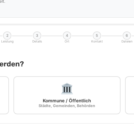
lt.
2
3
4
5
6
Leistung
Details
Ort
Kontakt
Dateien
Werden?
Kommune / Öffentlich
Städte, Gemeinden, Behörden