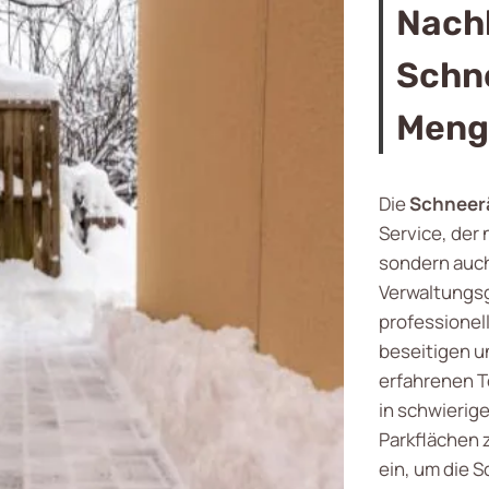
Nach
Schn
Meng
Die
Schneer
Service, der 
sondern auch
Verwaltungsg
professionel
beseitigen u
erfahrenen T
in schwierig
Parkflächen 
ein, um die 