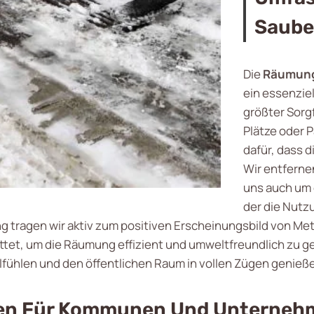
Saube
Die
Räumung 
ein essenziel
größter Sorg
Plätze oder 
dafür, dass d
Wir entferne
uns auch um
der die Nutz
 tragen wir aktiv zum positiven Erscheinungsbild von Me
tet, um die Räumung effizient und umweltfreundlich zu ge
fühlen und den öffentlichen Raum in vollen Zügen genieß
gen Für Kommunen Und Unterneh