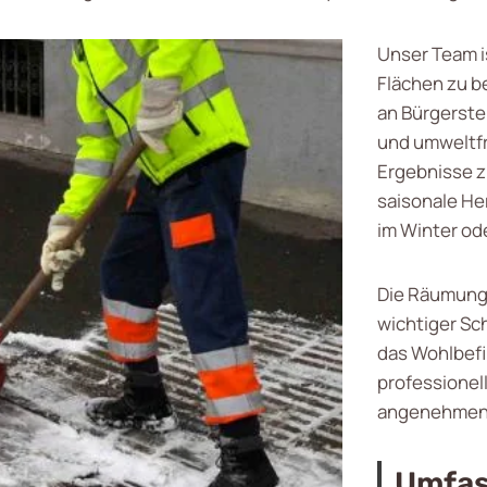
Unser Team i
Flächen zu be
an Bürgerste
und umweltf
Ergebnisse zu
saisonale H
im Winter od
Die Räumung 
wichtiger Sc
das Wohlbefi
professionel
angenehmen 
Umfas