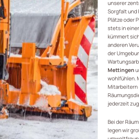
unserer zent
Sorgfalt und
Plätze oder P
stets in ein
kümmert sich
anderen Veru
der Umgebung
Wartungsarbe
Mettingen
u
wohlfühlen.
Mitarbeitern 
Räumungsdien
jederzeit zug
Bei der Räum
legen wir gr
umweltfreund