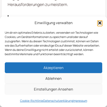
Herausforderungen zu meistern.
Effizienter
Einwilligung verwalten
Schneeabtransport
Um dir ein optimales Erlebnis zu bieten, verwenden wir Technologien wie
Cookies, um Geräteinformationen zu speichern und/oder darauf
zuzugreifen. Wenn du diesen Technologien zustimmst, können wir Daten
Der Schneeabtransport in Minden spielt eine
wie das Surfverhalten oder eindeutige IDs auf dieser Website verarbeiten.
Wenn du deine Einwillligung nicht erteilst oder zurückziehst, können
wichtige Rolle, um die Straßen und Gehwege
bestimmte Merkmale und Funktionen beeinträchtigt werden.
während der Wintermonate sicher und befahrbar
zu halten. Durch professionelle Dienstleistungen
Akzeptieren
wird nicht nur die Verkehrssicherheit erhöht,
sondern auch die Lebensqualität der Anwohner
Ablehnen
verbessert.
Einstellungen Ansehen
Unser Ansatz Für Schnelle
Cookie-Richtlinie
Datenschutzerklärung
Impressum