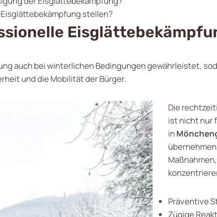
sigung der Eisglättebekämpfung?
r Eisglättebekämpfung stellen?
essionelle Eisglättebekämpf
ung auch bei winterlichen Bedingungen gewährleistet, soda
rheit und die Mobilität der Bürger.
Die rechtzei
ist nicht nu
in
Möncheng
übernehmen 
Maßnahmen, d
konzentriere
Präventive S
Zügige Reakt