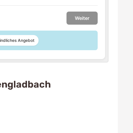
Weiter
indliches Angebot
engladbach