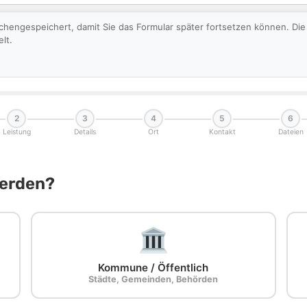
schengespeichert, damit Sie das Formular später fortsetzen können. D
lt.
2
3
4
5
6
Leistung
Details
Ort
Kontakt
Dateien
Werden?
Kommune / Öffentlich
Städte, Gemeinden, Behörden