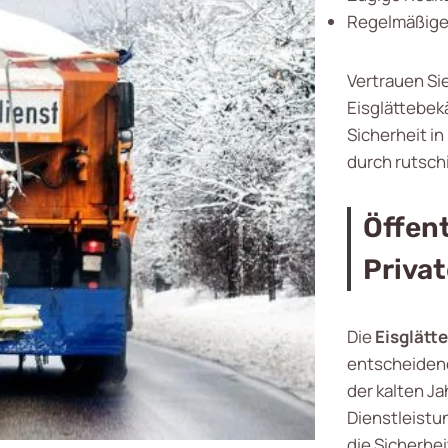
Regelmäßige 
Vertrauen Si
Eisglättebe
Sicherheit i
durch rutsc
Öffen
Priva
Die
Eisglät
entscheidend
der kalten Ja
Dienstleistu
die Sicherhe