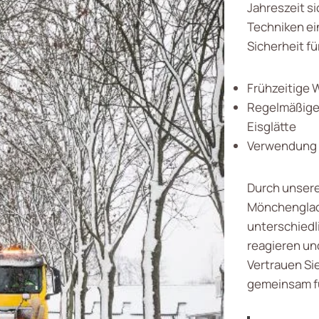
Jahreszeit s
Techniken ein
Sicherheit fü
Frühzeitige 
Regelmäßige
Eisglätte
Verwendung u
Durch unsere
Mönchengladb
unterschied
reagieren un
Vertrauen Si
gemeinsam f