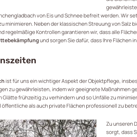
gewährleiste
nchengladbach von Eis und Schnee befreit werden. Wir se
zu minimieren. Neben der klassischen Streuung von Salz b
regelmäßige Kontrollen garantieren wir, dass alle Flächen
ättebekämpfung
und sorgen Sie dafür, dass Ihre Flächen 
onszeiten
ch
ist für uns ein wichtiger Aspekt der Objektpflege, insbe
ugen zu gewährleisten, indem wir geeignete Maßnahmen ge
 Glätte frühzeitig zu verhindern und so Unfälle zu minimi
 öffentliche als auch private Flächen professionell zu betr
Zu unseren Di
sorgt, dass 