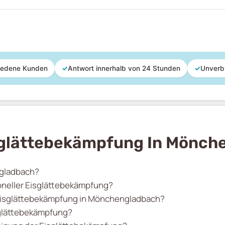
iedene Kunden
✓
Antwort innerhalb von 24 Stunden
✓
Unverb
sglättebekämpfung In Mönch
ngladbach?
oneller Eisglättebekämpfung?
 Eisglättebekämpfung in Mönchengladbach?
isglättebekämpfung?