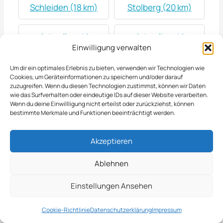
Schleiden (18 km)
Stolberg (20 km)
winterdienst in
winterdienst in
Einwilligung verwalten
Niederzier (21 km)
Euskirchen (22 km)
Um dir ein optimales Erlebnis zu bieten, verwenden wir Technologien wie
Cookies, um Geräteinformationen zu speichern und/oder darauf
winterdienst in
winterdienst in Bad
zuzugreifen. Wenn du diesen Technologien zustimmst, können wir Daten
Monschau (23 km)
Münstereifel (25
wie das Surfverhalten oder eindeutige IDs auf dieser Website verarbeiten.
Wenn du deine Einwillligung nicht erteilst oder zurückziehst, können
km)
bestimmte Merkmale und Funktionen beeinträchtigt werden.
winterdienst in
winterdienst in
Akzeptieren
Kerpen (25 km)
Erftstadt (26 km)
Ablehnen
winterdienst in
winterdienst in
Einstellungen Ansehen
Weilerswist (26 km)
Jülich (27 km)
Cookie-Richtlinie
Datenschutzerklärung
Impressum
winterdienst in
winterdienst in