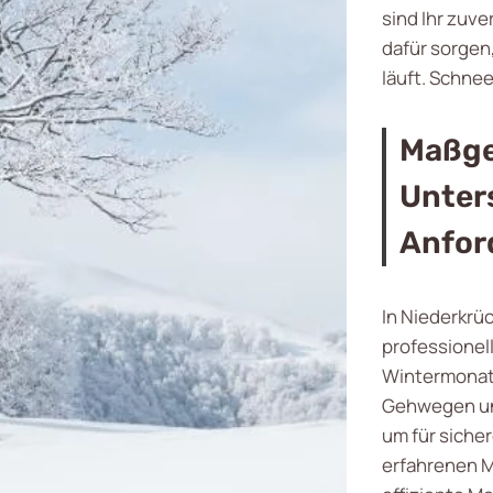
sind Ihr zuv
dafür sorgen,
läuft. Schne
Maßge
Unter
Anfor
In Niederkrüc
professionel
Wintermonat
Gehwegen und
um für siche
erfahrenen M