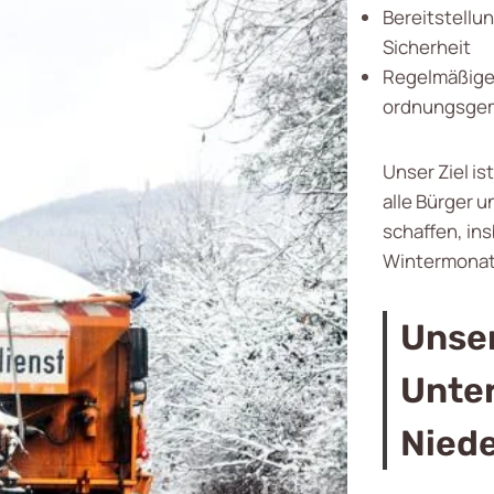
Bereitstellu
Sicherheit
Regelmäßige 
ordnungsgem
Unser Ziel i
alle Bürger 
schaffen, in
Wintermonat
Unser
Unte
Nied