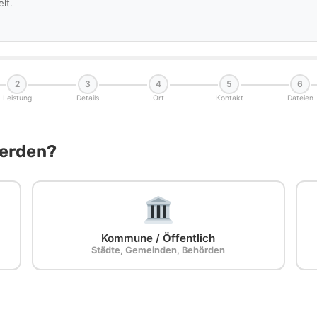
lt.
2
3
4
5
6
Leistung
Details
Ort
Kontakt
Dateien
Werden?
Kommune / Öffentlich
Städte, Gemeinden, Behörden