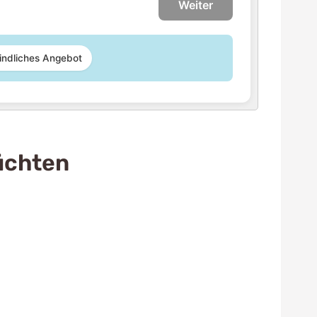
Weiter
indliches Angebot
üchten