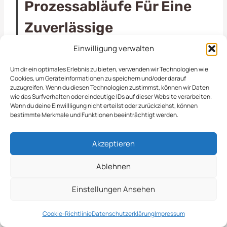
Prozessabläufe Für Eine
Zuverlässige
Schneeräumung
Einwilligung verwalten
Um dir ein optimales Erlebnis zu bieten, verwenden wir Technologien wie
Cookies, um Geräteinformationen zu speichern und/oder darauf
In der kalten Jahreszeit sind wir in Paderborn
zuzugreifen. Wenn du diesen Technologien zustimmst, können wir Daten
besonders gefordert, wenn es um die
wie das Surfverhalten oder eindeutige IDs auf dieser Website verarbeiten.
Wenn du deine Einwillligung nicht erteilst oder zurückziehst, können
Schneeräumung geht. Als erfahrenes Team für
bestimmte Merkmale und Funktionen beeinträchtigt werden.
Objektpflege bieten wir umfassende Lösungen,
um die Sicherheit und Zugänglichkeit von
Akzeptieren
Gewerbe- und Kommunalflächen zu
gewährleisten. Unsere professionellen
Ablehnen
Dienstleistungen umfassen nicht nur das
Einstellungen Ansehen
Schneeräumen von Gehwegen und Parkplätzen,
sondern auch das Streuen von Salz zur
Cookie-Richtlinie
Datenschutzerklärung
Impressum
Vermeidung von Glätte. Dabei setzen wir auf